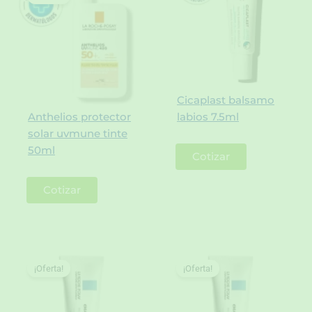
Cicaplast balsamo
Anthelios protector
labios 7.5ml
solar uvmune tinte
50ml
Cotizar
Cotizar
¡Oferta!
¡Oferta!