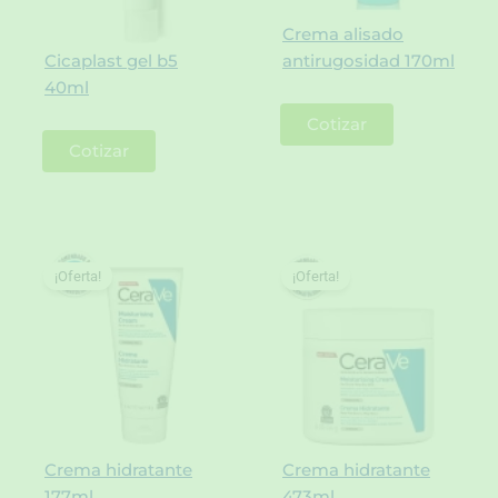
Crema alisado
Cicaplast gel b5
antirugosidad 170ml
40ml
Cotizar
Cotizar
¡Oferta!
¡Oferta!
Crema hidratante
Crema hidratante
177ml
473ml