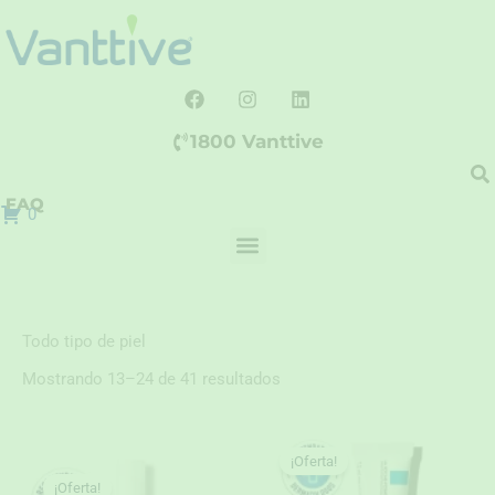
Ir
al
contenido
F
I
L
a
n
i
c
s
n
1800 Vanttive
e
t
k
b
a
e
o
g
d
FAQ
o
r
i
0
k
a
n
m
Todo tipo de piel
Mostrando 13–24 de 41 resultados
¡Oferta!
¡Oferta!