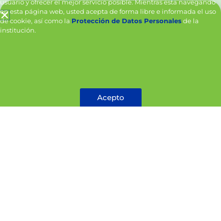
usuario y ofrecer el mejor servicio posible. Mientras está navegando
en esta página web, usted acepta de forma libre e informada el uso
de cookie, así como la
Protección de Datos Personales
de la
institución.
Effaclar cr fac duo(+)
Effaclar cr fac duo(+)
40ml
protector solar30
Acepto
40ml
No Acepto
Cotizar
Cotizar
¡Oferta!
¡Oferta!