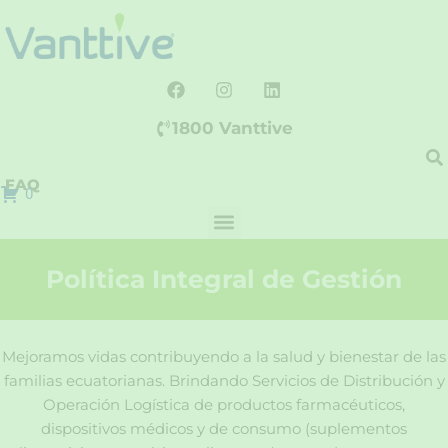
Ir
al
contenido
F
I
L
a
n
i
c
s
n
1800 Vanttive
e
t
k
b
a
e
o
g
d
FAQ
o
r
i
0
k
a
n
m
Política Integral de Gestión
Mejoramos vidas contribuyendo a la salud y bienestar de las
familias ecuatorianas. Brindando Servicios de Distribución y
Operación Logística de productos farmacéuticos,
dispositivos médicos y de consumo (suplementos