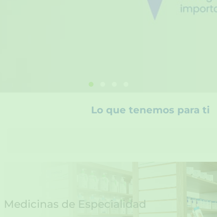
Lo que tenemos para ti
S
e
a
r
c
h
Medicinas de Especialidad