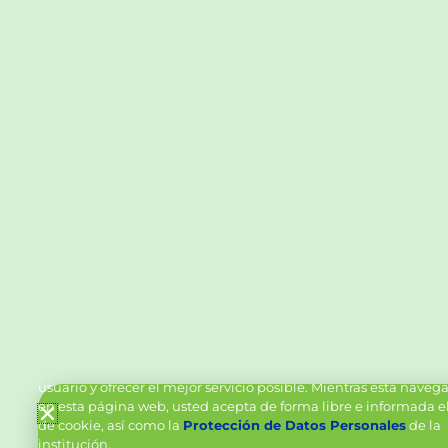
Política de Cookies y Tratamiento de Datos Personal
Vanttive utiliza cookies en este sitio para mejorar la experiencia
usuario y ofrecer el mejor servicio posible. Mientras está nave
en esta página web, usted acepta de forma libre e informada e
de cookie, así como la
Protección de Datos Personales
de la
institución.