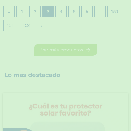
←
1
2
3
4
5
6
…
150
151
152
→
Ver más productos...
Lo más destacado