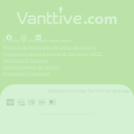
F
I
L
a
n
i
© Todos los derechos reservados.
c
s
n
Políticas de Protección de Datos del Usuario
e
t
k
Formulario para el Ejercicio de Derechos ARCO
b
a
e
Política Anti-Soborno
o
g
d
Política Integral de Gestión
o
r
i
Preguntas Frecuentes
k
a
n
m
Aceptamos todas las formas de pago.
Reservados todos los derechos. Vanttive 2025