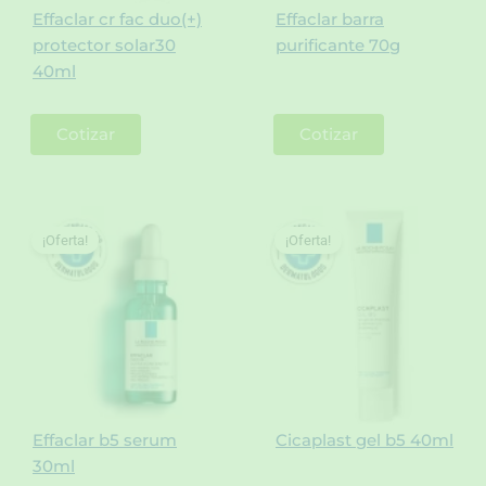
Effaclar cr fac duo(+)
Effaclar barra
protector solar30
purificante 70g
40ml
Cotizar
Cotizar
¡Oferta!
¡Oferta!
Effaclar b5 serum
Cicaplast gel b5 40ml
30ml