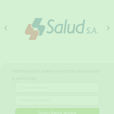
Información sobre nuestros productos
y servicios
C
o
r
r
e
o
Suscríbete ahora