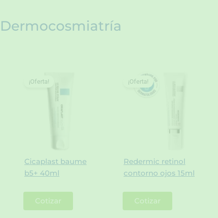
Dermocosmiatría
¡Oferta!
¡Oferta!
Cicaplast baume
Redermic retinol
b5+ 40ml
contorno ojos 15ml
Cotizar
Cotizar