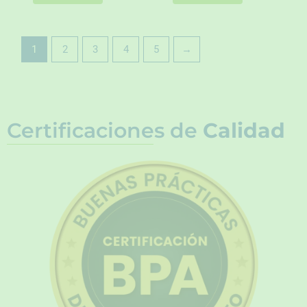
1
2
3
4
5
→
Certificaciones de
Calidad