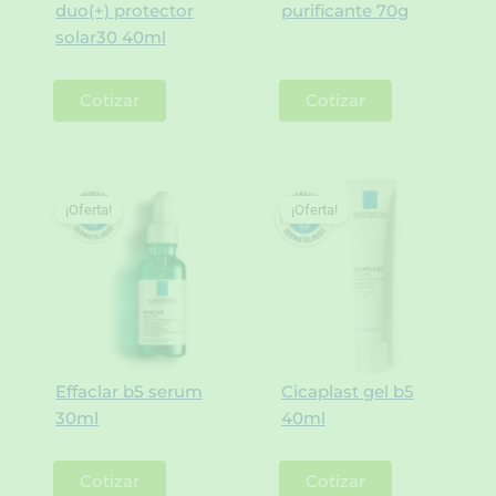
duo(+) protector
purificante 70g
solar30 40ml
Cotizar
Cotizar
¡Oferta!
¡Oferta!
Effaclar b5 serum
Cicaplast gel b5
30ml
40ml
Cotizar
Cotizar