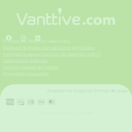
F
I
L
a
n
i
© Todos los derechos reservados.
c
s
n
Políticas de Protección de Datos del Usuario
e
t
k
Formulario para el Ejercicio de Derechos ARCO
b
a
e
Política Anti-Soborno
o
g
d
Política Integral de Gestión
o
r
i
Preguntas Frecuentes
k
a
n
m
Aceptamos todas las formas de pago.
Reservados todos los derechos. Vanttive 2025