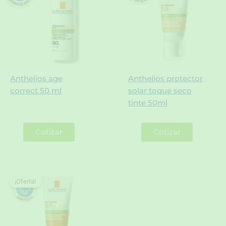
Anthelios age
Anthelios protector
correct 50 ml
solar toque seco
tinte 50ml
Cotizar
Cotizar
¡Oferta!
¡Oferta!