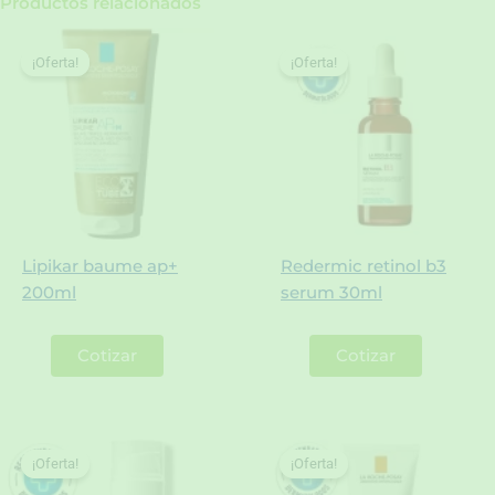
Productos relacionados
¡Oferta!
¡Oferta!
¡Oferta!
¡Oferta!
Lipikar baume ap+
Redermic retinol b3
200ml
serum 30ml
Cotizar
Cotizar
¡Oferta!
¡Oferta!
¡Oferta!
¡Oferta!