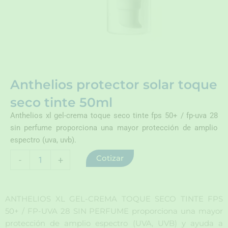
Anthelios protector solar toque
seco tinte 50ml
Anthelios xl gel-crema toque seco tinte fps 50+ / fp-uva 28
sin perfume proporciona una mayor protección de amplio
espectro (uva, uvb).
Anthelios
Cotizar
-
+
protector
solar
toque
seco
ANTHELIOS XL GEL-CREMA TOQUE SECO TINTE FPS
tinte
50+ / FP-UVA 28 SIN PERFUME proporciona una mayor
50ml
protección de amplio espectro (UVA, UVB) y ayuda a
cantidad