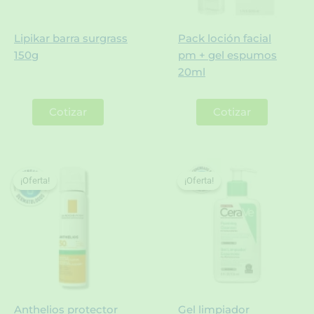
Lipikar barra surgrass
Pack loción facial
150g
pm + gel espumos
20ml
Cotizar
Cotizar
¡Oferta!
¡Oferta!
¡Oferta!
¡Oferta!
Anthelios protector
Gel limpiador