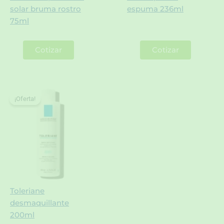
solar bruma rostro
espuma 236ml
75ml
Cotizar
Cotizar
¡Oferta!
¡Oferta!
Toleriane
desmaquillante
200ml