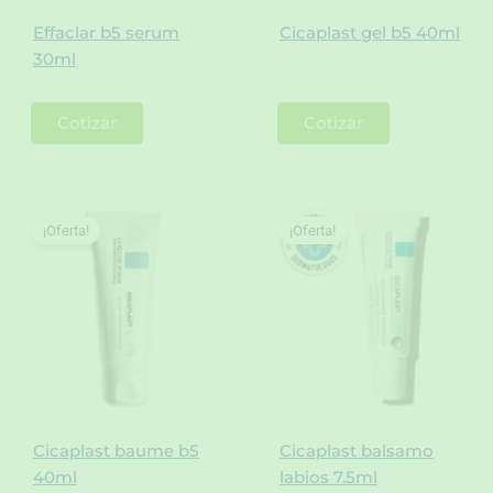
Effaclar b5 serum
Cicaplast gel b5 40ml
30ml
Cotizar
Cotizar
¡Oferta!
¡Oferta!
Cicaplast baume b5
Cicaplast balsamo
40ml
labios 7.5ml