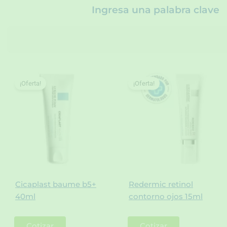
Ingresa una palabra clave
S
e
a
r
c
h
¡Oferta!
¡Oferta!
Cicaplast baume b5+
Redermic retinol
40ml
contorno ojos 15ml
Cotizar
Cotizar