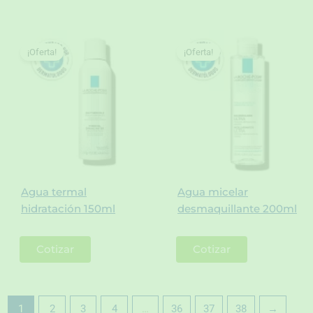
¡Oferta!
¡Oferta!
Agua termal
Agua micelar
hidratación 150ml
desmaquillante 200ml
Cotizar
Cotizar
1
2
3
4
…
36
37
38
→