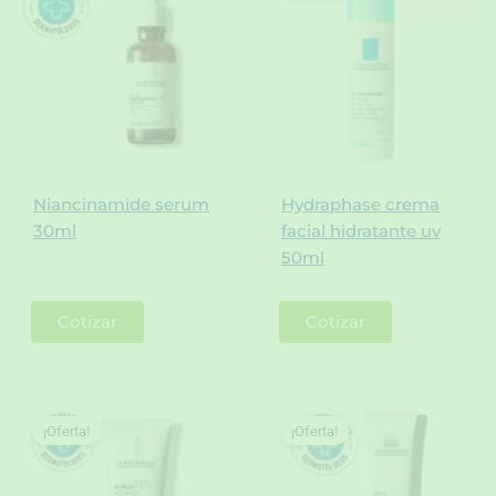
Niancinamide serum
Hydraphase crema
30ml
facial hidratante uv
50ml
Cotizar
Cotizar
¡Oferta!
¡Oferta!