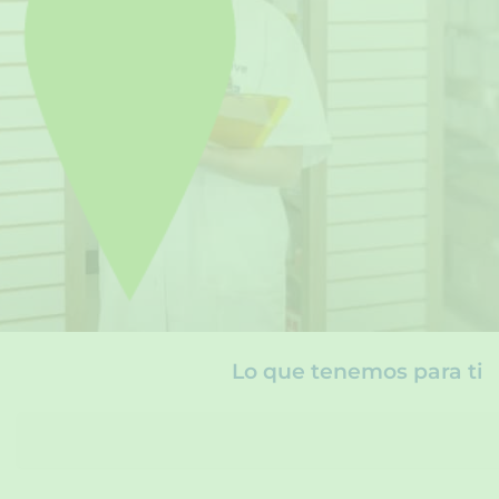
Lo que tenemos para ti
S
e
a
r