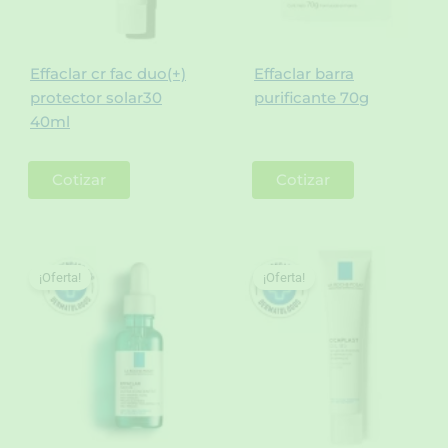
Effaclar cr fac duo(+)
Effaclar barra
protector solar30
purificante 70g
40ml
Cotizar
Cotizar
¡Oferta!
¡Oferta!