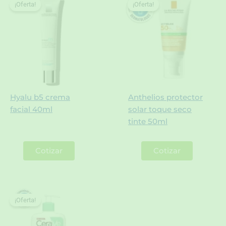
¡Oferta!
¡Oferta!
¡Oferta!
¡Oferta!
Hyalu b5 crema
Anthelios protector
facial 40ml
solar toque seco
tinte 50ml
Cotizar
Cotizar
¡Oferta!
¡Oferta!