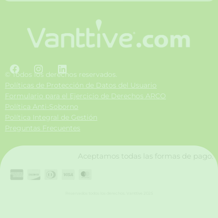
F
I
L
a
n
i
© Todos los derechos reservados.
c
s
n
Políticas de Protección de Datos del Usuario
e
t
k
Formulario para el Ejercicio de Derechos ARCO
b
a
e
Política Anti-Soborno
o
g
d
Política Integral de Gestión
o
r
i
Preguntas Frecuentes
k
a
n
m
Aceptamos todas las formas de pago.
Reservados todos los derechos. Vanttive 2025