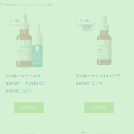
Productos relacionados
¡Oferta!
¡Oferta!
¡Oferta!
¡Oferta!
Redermic pack
Redermic retinol b3
serum + hyalu b5
serum 30ml
serum 10ml
Cotizar
Cotizar