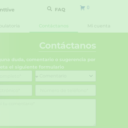
0
nttive
FAQ
ulatoria
Contáctanos
Mi cuenta
Contáctanos
lguna duda, comentario o sugerencia por
eta el siguiente formulario
N
ú
m
e
r
o
d
e