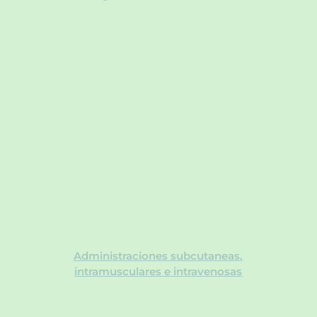
Administración de
MEDICAMENTOS DE
ALTA COMPLEJIDAD
Administraciones subcutaneas,
intramusculares e intravenosas