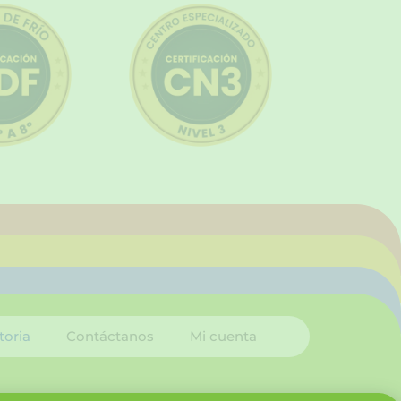
toria
Contáctanos
Mi cuenta
I
L