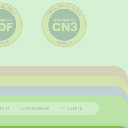
toria
Contáctanos
Mi cuenta
I
L