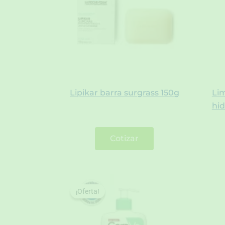
Lipikar barra surgrass 150g
Li
hid
Cotizar
¡Oferta!
¡Oferta!