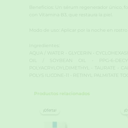
Beneficios: Un sérum regenerador único, fo
con Vitamina B3, que restaura la piel.
Modo de uso: Aplicar por la noche en rostro y
Ingredientes:
AQUA / WATER • GLYCERIN • CYCLOHEXAS
OIL / SOYBEAN OIL • PPG-6-DEC
POLYACRYLOYLDIMETHYL • TAURATE • CA
POLYS ILICONE-11 • RETINYL PALMITATE
Productos relacionados
¡Oferta!
¡Oferta!
¡O
¡O