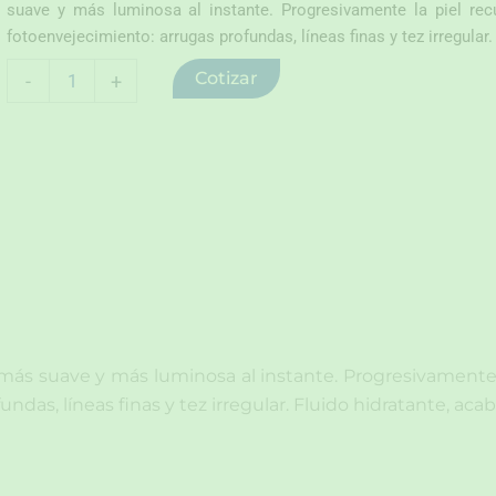
suave y más luminosa al instante. Progresivamente la piel recu
fotoenvejecimiento: arrugas profundas, líneas finas y tez irregular.
Redermic
Cotizar
-
+
retinol
b3
serum
30ml
cantidad
ás suave y más luminosa al instante. Progresivamente la
ndas, líneas finas y tez irregular. Fluido hidratante, ac