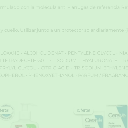
rmulado con la molécula anti – arrugas de referencia Re
 cuello. Utilizar junto a un protector solar diariamente (F
ILOXANE • ALCOHOL DENAT • PENTYLENE GLYCOL • NIA
YLTETRADECETH-30 • SODIUM HYALURONATE 
PRYLYL GLYCOL • CITRIC ACID • TRISODIUM ETHYLEN
 TOCOPHEROL • PHENOXYETHANOL • PARFUM / FRAGRANC
ferta!
ferta!
¡Oferta!
¡Oferta!