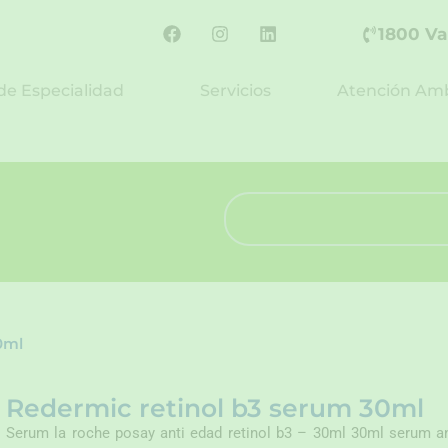
F
I
L
1800 Va
a
n
i
c
s
n
e
t
k
de Especialidad
Servicios
Atención Amb
b
a
e
o
g
d
o
r
i
k
a
n
m
Search
0ml
Redermic retinol b3 serum 30ml
Serum la roche posay anti edad retinol b3 – 30ml 30ml serum ant