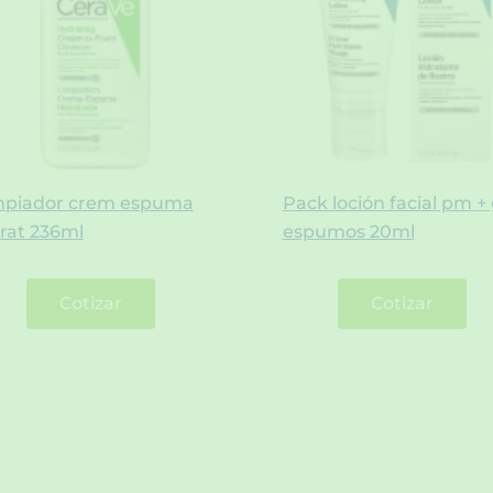
mpiador crem espuma
Pack loción facial pm + 
rat 236ml
espumos 20ml
Cotizar
Cotizar