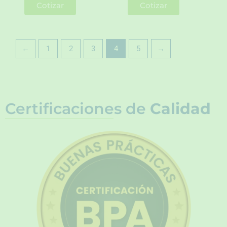
Cotizar
Cotizar
←
1
2
3
4
5
→
Certificaciones de
Calidad