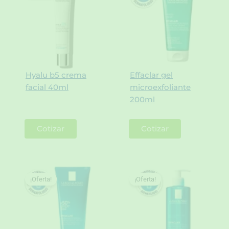
Hyalu b5 crema
Effaclar gel
facial 40ml
microexfoliante
200ml
Cotizar
Cotizar
¡Oferta!
¡Oferta!