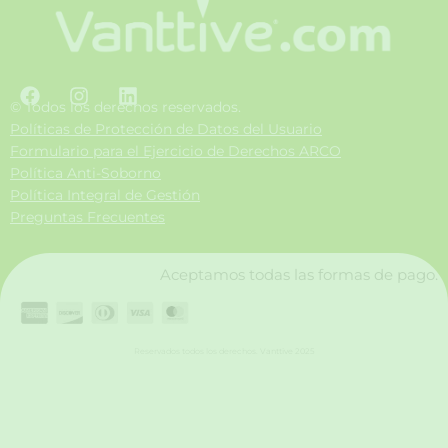
F
I
L
a
n
i
© Todos los derechos reservados.
c
s
n
Políticas de Protección de Datos del Usuario
e
t
k
Formulario para el Ejercicio de Derechos ARCO
b
a
e
Política Anti-Soborno
o
g
d
Política Integral de Gestión
o
r
i
Preguntas Frecuentes
k
a
n
m
Aceptamos todas las formas de pago.
Reservados todos los derechos. Vanttive 2025