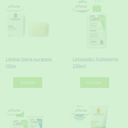
¡Oferta!
¡Oferta!
¡Oferta!
¡Oferta!
Lipikar barra surgrass
Limpiador hidratante
150g
236ml
Cotizar
Cotizar
¡Oferta!
¡Oferta!
¡Oferta!
¡Oferta!