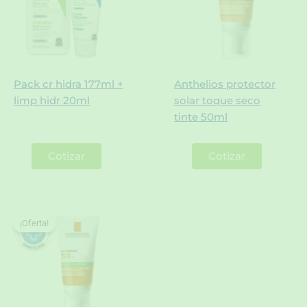
Pack cr hidra 177ml +
Anthelios protector
limp hidr 20ml
solar toque seco
tinte 50ml
Cotizar
Cotizar
¡Oferta!
¡Oferta!