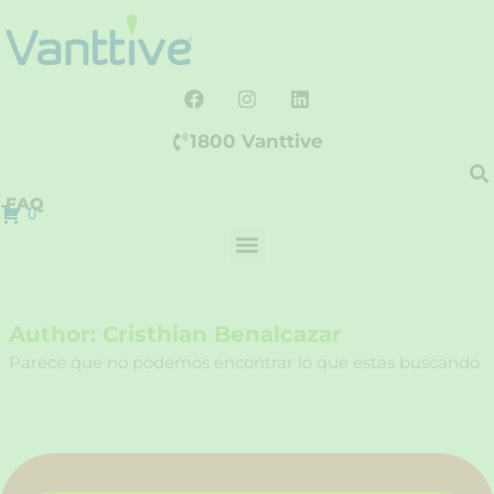
Ir
al
contenido
F
I
L
a
n
i
c
s
n
1800 Vanttive
e
t
k
b
a
e
o
g
d
FAQ
o
r
i
0
k
a
n
m
Author:
Cristhian Benalcazar
Parece que no podemos encontrar lo que estas buscando