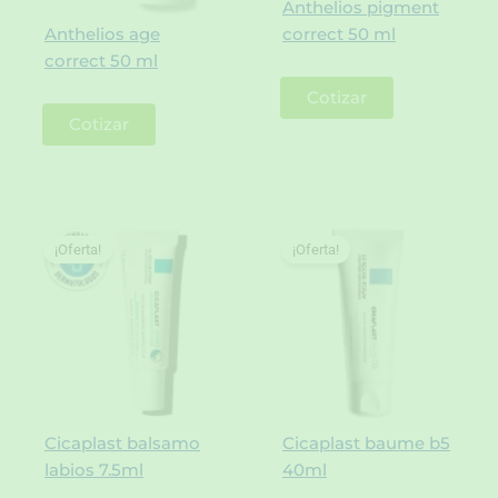
Anthelios pigment
Anthelios age
correct 50 ml
correct 50 ml
Cotizar
Cotizar
¡Oferta!
¡Oferta!
Cicaplast balsamo
Cicaplast baume b5
labios 7.5ml
40ml