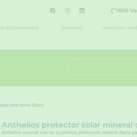
F
I
L
1800 Va
a
n
i
c
s
n
e
t
k
de Especialidad
Servicios
Atención Amb
b
a
e
o
g
d
o
r
i
k
a
n
m
Search
neral one ton4 30ml
Anthelios protector solar mineral
Anthelios mineral one es la primera protección mineral diaria pa