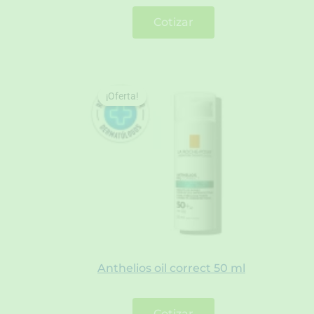
Cotizar
¡Oferta!
¡Oferta!
Anthelios oil correct 50 ml
Cotizar