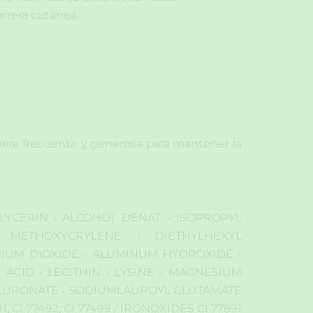
arrera cutánea.
anera frecuente y generosa para mantener la
GLYCERIN • ALCOHOL DENAT. • ISOPROPYL
L METHOXYCRYLENE • DIETHYLHEXYL
ANIUM DIOXIDE • ALUMINUM HYDROXIDE •
 ACID • LECITHIN • LYSINE • MAGNESIUM
YALURONATE • SODIUMLAUROYL GLUTAMATE
CI 77492, CI 77499 / IRONOXIDES CI 77891