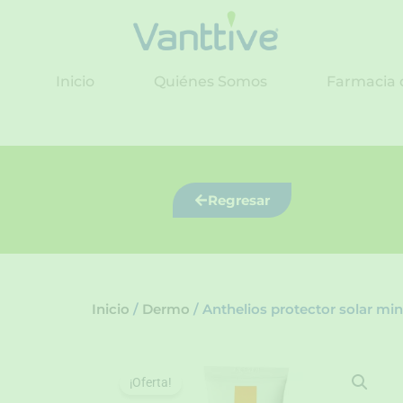
Ir
al
contenido
Inicio
Quiénes Somos
Farmacia 
Regresar
Inicio
/
Dermo
/ Anthelios protector solar mi
¡Oferta!