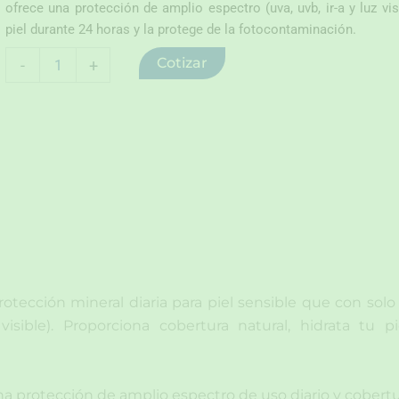
ofrece una protección de amplio espectro (uva, uvb, ir-a y luz vis
piel durante 24 horas y la protege de la fotocontaminación.
Anthelios
Cotizar
-
+
protector
solar
mineral
one
ton4
30ml
cantidad
cción mineral diaria para piel sensible que con solo 
isible). Proporciona cobertura natural, hidrata tu 
a protección de amplio espectro de uso diario y cobertu