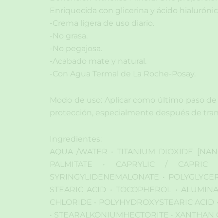
Enriquecida con glicerina y ácido hialurónico
-Crema ligera de uso diario.
-No grasa.
-No pegajosa.
-Acabado mate y natural.
-Con Agua Termal de La Roche-Posay.
Modo de uso: Aplicar como último paso de t
protección, especialmente después de trans
Ingredientes:
AQUA /WATER • TITANIUM DIOXIDE [NANO
PALMITATE • CAPRYLIC / CAPRIC 
SYRINGYLIDENEMALONATE • POLYGLYCERY
STEARIC ACID • TOCOPHEROL • ALUMINA 
CHLORIDE • POLYHYDROXYSTEARIC ACID 
• STEARALKONIUMHECTORITE • XANTHAN GUM 