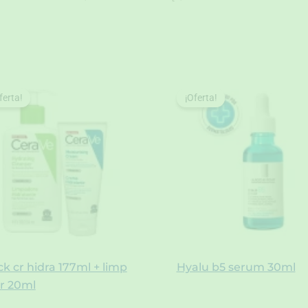
ferta!
ferta!
¡Oferta!
¡Oferta!
k cr hidra 177ml + limp
Hyalu b5 serum 30ml
r 20ml