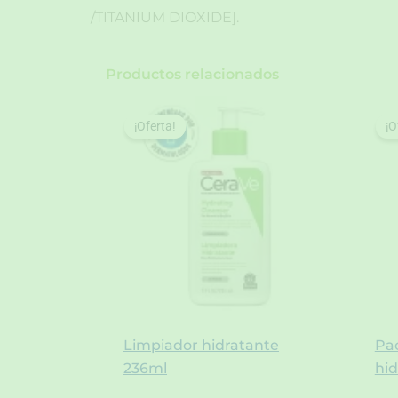
/TITANIUM DIOXIDE].
Productos relacionados
¡Oferta!
¡Oferta!
¡O
¡O
Limpiador hidratante
Pac
236ml
hid