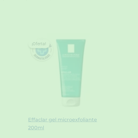
¡Oferta!
¡Oferta!
Effaclar gel microexfoliante
200ml