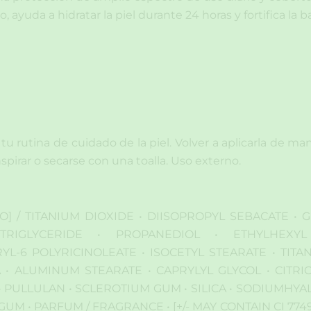
, ayuda a hidratar la piel durante 24 horas y fortifica la b
u rutina de cuidado de la piel. Volver a aplicarla de m
pirar o secarse con una toalla. Uso externo.
] / TITANIUM DIOXIDE • DIISOPROPYL SEBACATE • 
TRIGLYCERIDE • PROPANEDIOL • ETHYLHEXY
L-6 POLYRICINOLEATE • ISOCETYL STEARATE • TIT
• ALUMINUM STEARATE • CAPRYLYL GLYCOL • CITRIC
• PULLULAN • SCLEROTIUM GUM • SILICA • SODIUMH
• PARFUM / FRAGRANCE • [+/- MAY CONTAIN CI 77491, 