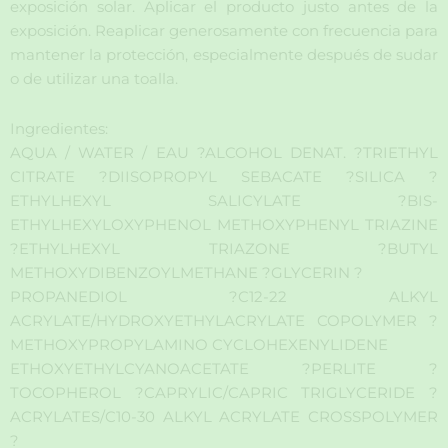
exposición solar. Aplicar el producto justo antes de la
exposición. Reaplicar generosamente con frecuencia para
mantener la protección, especialmente después de sudar
o de utilizar una toalla.
Ingredientes:
AQUA / WATER / EAU ?ALCOHOL DENAT. ?TRIETHYL
CITRATE ?DIISOPROPYL SEBACATE ?SILICA ?
ETHYLHEXYL SALICYLATE ?BIS-
ETHYLHEXYLOXYPHENOL METHOXYPHENYL TRIAZINE
?ETHYLHEXYL TRIAZONE ?BUTYL
METHOXYDIBENZOYLMETHANE ?GLYCERIN ?
PROPANEDIOL ?C12-22 ALKYL
ACRYLATE/HYDROXYETHYLACRYLATE COPOLYMER ?
METHOXYPROPYLAMINO CYCLOHEXENYLIDENE
ETHOXYETHYLCYANOACETATE ?PERLITE ?
TOCOPHEROL ?CAPRYLIC/CAPRIC TRIGLYCERIDE ?
ACRYLATES/C10-30 ALKYL ACRYLATE CROSSPOLYMER
?