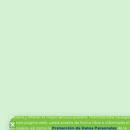
Política de Cookies y Tratamiento de Datos Personal
Vanttive utiliza cookies en este sitio para mejorar la experiencia
usuario y ofrecer el mejor servicio posible. Mientras está naveg
en esta página web, usted acepta de forma libre e informada el
de cookie, así como la
Protección de Datos Personales
de la