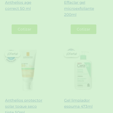
Anthelios age
Effaclar gel
correct 50 ml
microexfoliante
200ml
Cotizar
Cotizar
¡Oferta!
¡Oferta!
¡Oferta!
¡Oferta!
Anthelios protector
Gel limpiador
solar toque seco
espuma 473ml
tinte 50ml