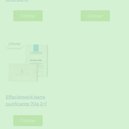
Cotizar
Cotizar
¡Oferta!
¡Oferta!
Effaclarpack barra
purificante 70g 2×1
Cotizar