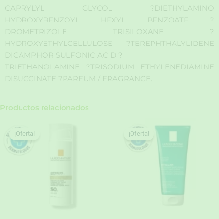
CAPRYLYL GLYCOL ?DIETHYLAMINO
HYDROXYBENZOYL HEXYL BENZOATE ?
DROMETRIZOLE TRISILOXANE ?
HYDROXYETHYLCELLULOSE ?TEREPHTHALYLIDENE
DICAMPHOR SULFONIC ACID ?
TRIETHANOLAMINE ?TRISODIUM ETHYLENEDIAMINE
DISUCCINATE ?PARFUM / FRAGRANCE.
Productos relacionados
¡Oferta!
¡Oferta!
¡Oferta!
¡Oferta!