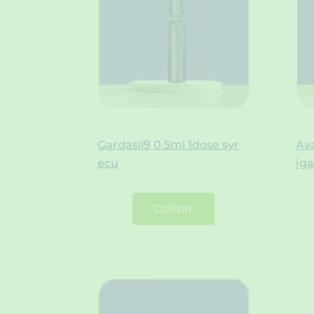
Gardasil9 0.5ml 1dose syr
Ava
ecu
jga
Cotizar