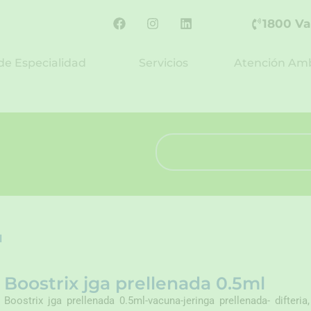
F
I
L
1800 Va
a
n
i
c
s
n
e
t
k
de Especialidad
Servicios
Atención Amb
b
a
e
o
g
d
o
r
i
k
a
n
m
Search
l
Boostrix jga prellenada 0.5ml
Boostrix jga prellenada 0.5ml-vacuna-jeringa prellenada- difteria,