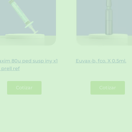
xim 80u ped susp iny x1
Euvax-b, fco. X 0.5ml.
 prell ref
Cotizar
Cotizar