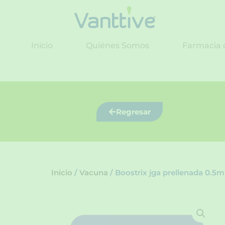
Ir
al
contenido
Inicio
Quiénes Somos
Farmacia 
Regresar
Inicio
/
Vacuna
/ Boostrix jga prellenada 0.5m