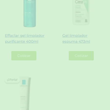
Effaclar gel limpiador
Gel limpiador
purificante 400ml
espuma 473ml
Cotizar
Cotizar
¡Oferta!
¡Oferta!