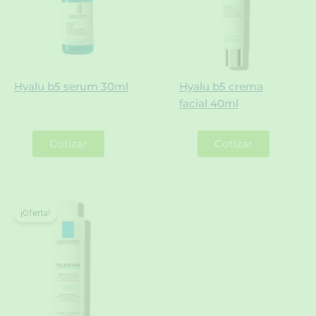
Hyalu b5 serum 30ml
Hyalu b5 crema
facial 40ml
Cotizar
Cotizar
¡Oferta!
¡Oferta!