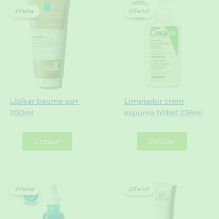
¡Oferta!
¡Oferta!
¡Oferta!
¡Oferta!
Lipikar baume ap+
Limpiador crem
200ml
espuma hidrat 236ml
Cotizar
Cotizar
¡Oferta!
¡Oferta!
¡Oferta!
¡Oferta!