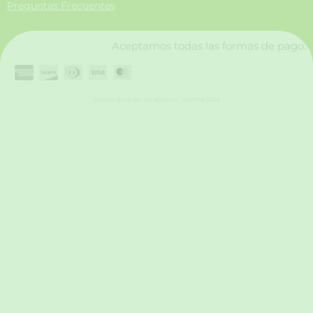
Preguntas Frecuentes
k
a
n
m
Aceptamos todas las formas de pago.
Reservados todos los derechos. Vanttive 2025