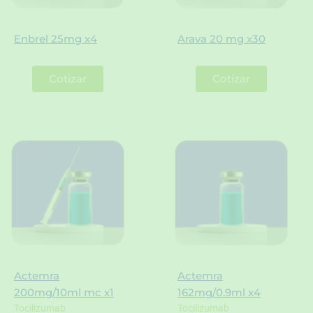
Enbrel 25mg x4
Arava 20 mg x30
Cotizar
Cotizar
Actemra
Actemra
200mg/10ml mc x1
162mg/0.9ml x4
Tocilizumab
Tocilizumab