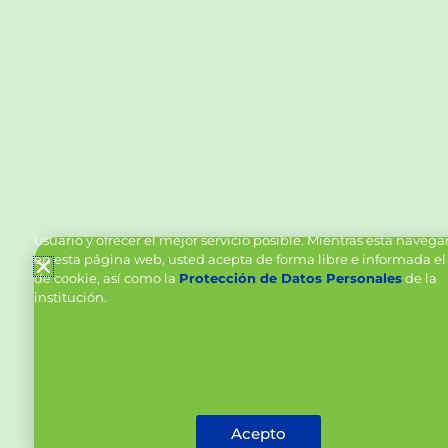
Política de Cookies y Tratamiento de Datos Personal
Vanttive utiliza cookies en este sitio para mejorar la experiencia
usuario y ofrecer el mejor servicio posible. Mientras está naveg
en esta página web, usted acepta de forma libre e informada el
de cookie, así como la
Protección de Datos Personales
de la
institución.
Acepto