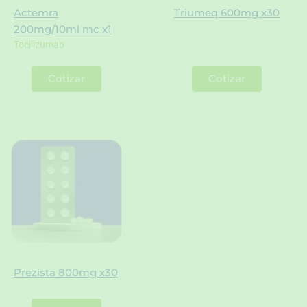
Actemra
Triumeq 600mg x30
200mg/10ml mc x1
Tocilizumab
Cotizar
Cotizar
Prezista 800mg x30