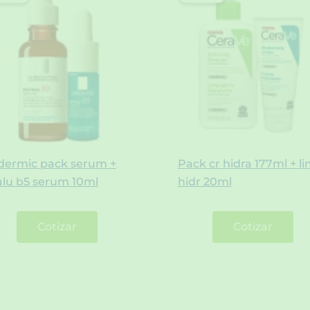
dermic pack serum +
Pack cr hidra 177ml + l
alu b5 serum 10ml
hidr 20ml
Cotizar
Cotizar