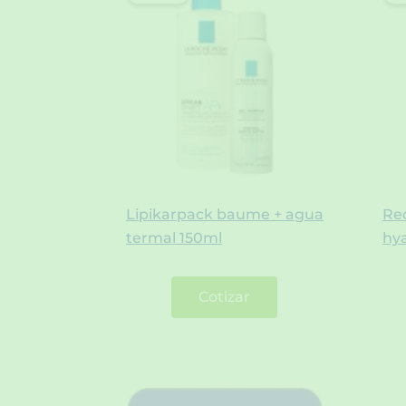
Lipikarpack baume + agua
Re
termal 150ml
hy
Cotizar