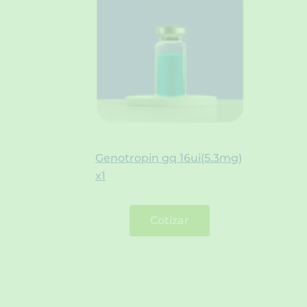
Genotropin gq 16ui(5.3mg)
x1
Cotizar