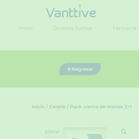
Ir
al
contenido
Inicio
Quiénes Somos
Farmacia 
Regresar
Inicio
/
CeraVe
/ Pack crema de manos 2×1
¡Oferta!