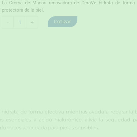
La Crema de Manos renovadora de CeraVe hidrata de forma ef
protectora de la piel.
Pack
Cotizar
-
+
crema
de
manos
2x1
cantidad
drata de forma efectiva mientras ayuda a reparar la ba
s esenciales y ácido hialurónico, alivia la sequedad
erfume es adecuada para pieles sensibles.