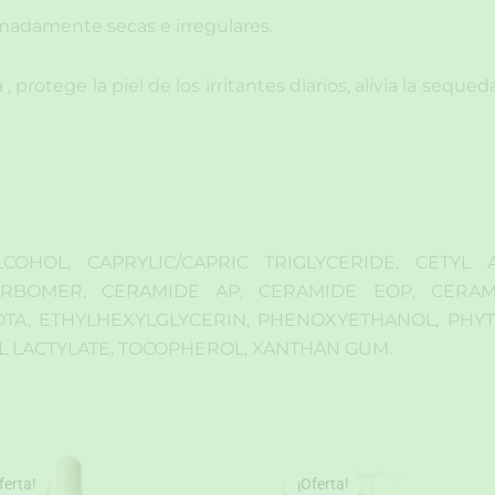
emadamente secas e irregulares.
, protege la piel de los irritantes diarios, alivia la seque
COHOL, CAPRYLIC/CAPRIC TRIGLYCERIDE, CETYL 
RBOMER, CERAMIDE AP, CERAMIDE EOP, CERAMI
DTA, ETHYLHEXYLGLYCERIN, PHENOXYETHANOL, PHYT
 LACTYLATE, TOCOPHEROL, XANTHAN GUM.
ferta!
ferta!
¡Oferta!
¡Oferta!