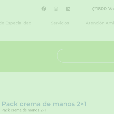
F
I
L
1800 Va
a
n
i
c
s
n
e
t
k
de Especialidad
Servicios
Atención Amb
b
a
e
o
g
d
o
r
i
k
a
n
m
Search
Pack crema de manos 2×1
Pack crema de manos 2×1