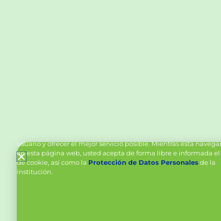
Política de Cookies y Tratamiento de Datos Personal
Vanttive utiliza cookies en este sitio para mejorar la experiencia
usuario y ofrecer el mejor servicio posible. Mientras está naveg
en esta página web, usted acepta de forma libre e informada el
de cookie, así como la
Protección de Datos Personales
de la
institución.