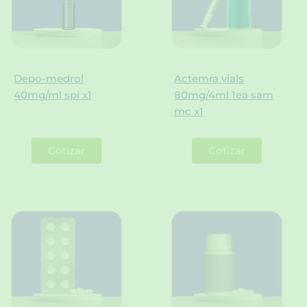
Depo-medrol
Actemra vials
40mg/ml spi x1
80mg/4ml 1ea sam
mc x1
Cotizar
Cotizar