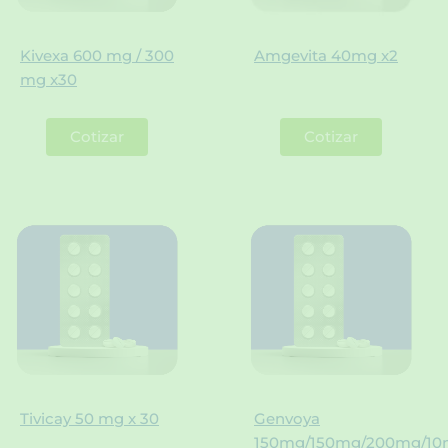
Kivexa 600 mg / 300
Amgevita 40mg x2
mg x30
Cotizar
Cotizar
Tivicay 50 mg x 30
Genvoya
150mg/150mg/200mg/1