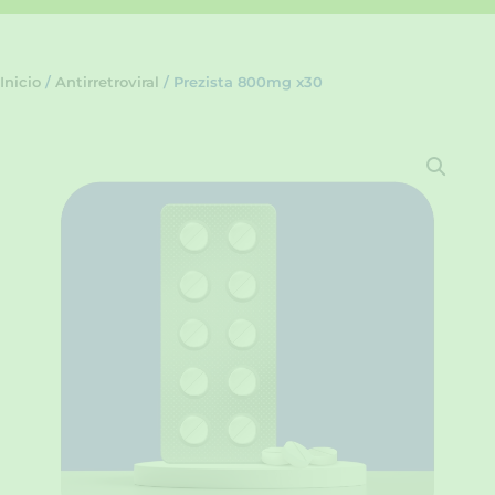
Inicio
/
Antirretroviral
/ Prezista 800mg x30