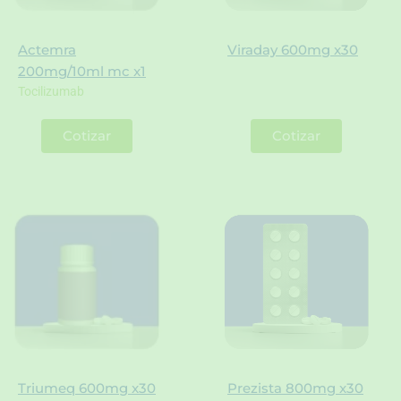
Actemra
Viraday 600mg x30
200mg/10ml mc x1
Tocilizumab
Cotizar
Cotizar
Triumeq 600mg x30
Prezista 800mg x30