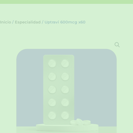
Inicio
/
Especialidad
/ Uptravi 600mcg x60