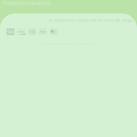
Preguntas Frecuentes
k
a
n
m
Aceptamos todas las formas de pago.
Reservados todos los derechos. Vanttive 2025