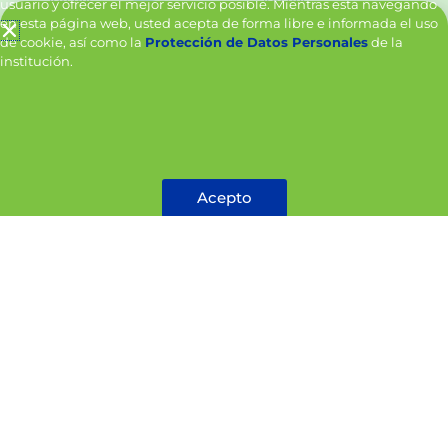
usuario y ofrecer el mejor servicio posible. Mientras está navegando
en esta página web, usted acepta de forma libre e informada el uso
de cookie, así como la
Protección de Datos Personales
de la
institución.
Crema hidratante
Crema hidratante
177ml
473ml
Acepto
No Acepto
Cotizar
Cotizar
¡Oferta!
¡Oferta!