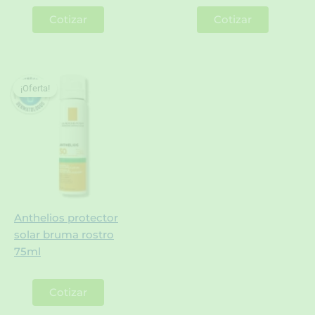
Cotizar
Cotizar
¡Oferta!
¡Oferta!
Anthelios protector
solar bruma rostro
75ml
Cotizar