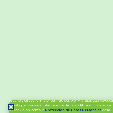
Política de Cookies y Tratamiento de Datos Personal
Vanttive utiliza cookies en este sitio para mejorar la experiencia
usuario y ofrecer el mejor servicio posible. Mientras está naveg
en esta página web, usted acepta de forma libre e informada el
de cookie, así como la
Protección de Datos Personales
de la