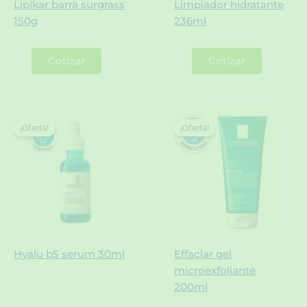
Lipikar barra surgrass
Limpiador hidratante
150g
236ml
Cotizar
Cotizar
¡Oferta!
¡Oferta!
¡Oferta!
¡Oferta!
Hyalu b5 serum 30ml
Effaclar gel
microexfoliante
200ml