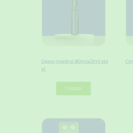
Depo-medrol 80mg/2ml spi
Ci
x1
Cotizar