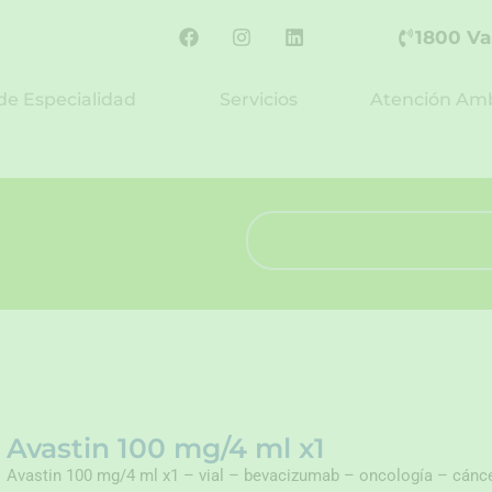
F
I
L
1800 Va
a
n
i
c
s
n
e
t
k
de Especialidad
Servicios
Atención Amb
b
a
e
o
g
d
o
r
i
k
a
n
m
Search
Avastin 100 mg/4 ml x1
Avastin 100 mg/4 ml x1 – vial – bevacizumab – oncología – cánc