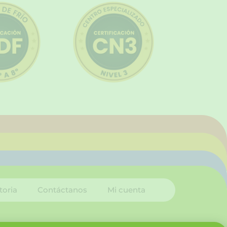
toria
Contáctanos
Mi cuenta
I
L