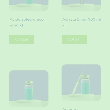
Acido zoledronico
Aclasta 5 mg /100 ml
4mg x1
x1
Cotizar
Cotizar
Actemra