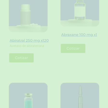
Abraxane 100 mg x1
Abiratral 250 mg x120
Acetato de abiraterona
Cotizar
Cotizar