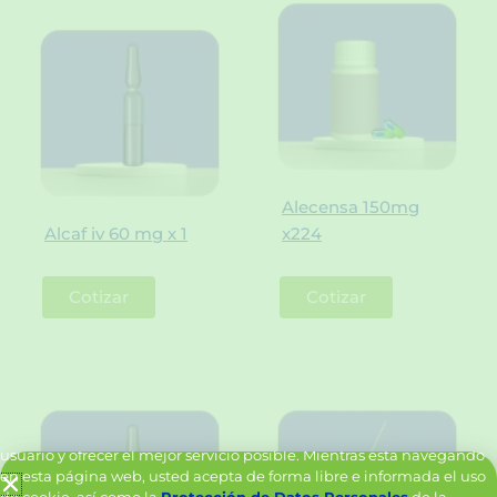
Alecensa 150mg
Alcaf iv 60 mg x 1
x224
Cotizar
Cotizar
Política de Cookies y Tratamiento de Datos Personales
Vanttive utiliza cookies en este sitio para mejorar la experiencia del
usuario y ofrecer el mejor servicio posible. Mientras está navegando
en esta página web, usted acepta de forma libre e informada el uso
de cookie, así como la
Protección de Datos Personales
de la