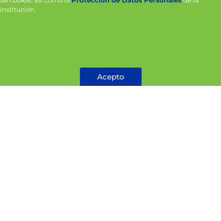
institución.
Alimta 500 mg x 1
Alphatrex
metotrexato
50mg/2ml x1
Acepto
Cotizar
No Acepto
Cotizar