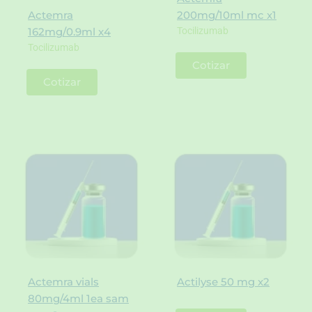
Actemra
200mg/10ml mc x1
Tocilizumab
162mg/0.9ml x4
Tocilizumab
Cotizar
Cotizar
Actemra vials
Actilyse 50 mg x2
80mg/4ml 1ea sam