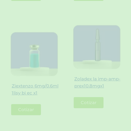
Zoladex la imp-amp-
Ziextenzo 6mg/0.6ml
prex10.8mgx1
1lisy bi ec x1
Cotizar
Cotizar