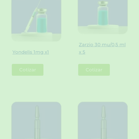
Zarzio 30 mu/0,5 ml
Yondelis 1mg x1
x 5
Cotizar
Cotizar