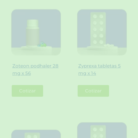
Zoteon podhaler 28
Zyprexa tabletas 5
mg x 56
mg x 14
Cotizar
Cotizar