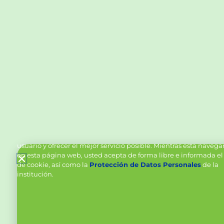
Política de Cookies y Tratamiento de Datos Personal
Vanttive utiliza cookies en este sitio para mejorar la experiencia
usuario y ofrecer el mejor servicio posible. Mientras está naveg
en esta página web, usted acepta de forma libre e informada el
de cookie, así como la
Protección de Datos Personales
de la
institución.