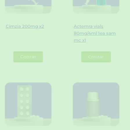
Cimzia 200mg x2
Actemra vials
80mg/4ml 1ea sam
mc x1
Cotizar
Cotizar