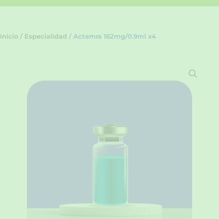
Inicio
/
Especialidad
/ Actemra 162mg/0.9ml x4