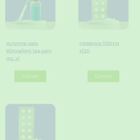
Actemra vials
Intelence 100mg
80mg/4ml 1ea sam
x120
mc x1
Cotizar
Cotizar