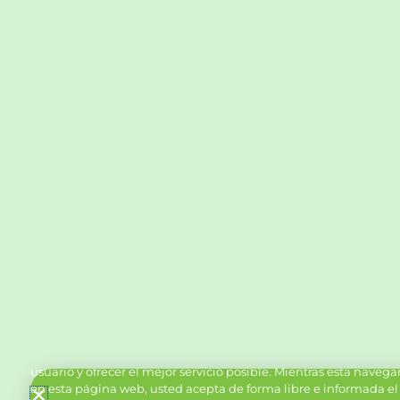
Política de Cookies y Tratamiento de Datos Personal
Vanttive utiliza cookies en este sitio para mejorar la experiencia
usuario y ofrecer el mejor servicio posible. Mientras está naveg
en esta página web, usted acepta de forma libre e informada el