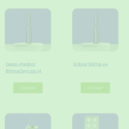
Depo-medrol
Enbrel 50mg x4
80mg/2ml spi x1
Cotizar
Cotizar