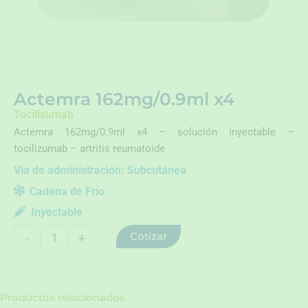
Actemra 162mg/0.9ml x4
Tocilizumab
Actemra 162mg/0.9ml x4 – solución inyectable –
tocilizumab – artritis reumatoide
Vía de administración:
Subcutánea
Cadena de Frío
Inyectable
Actemra
Cotizar
-
+
162mg/0.9ml
x4
cantidad
Productos relacionados