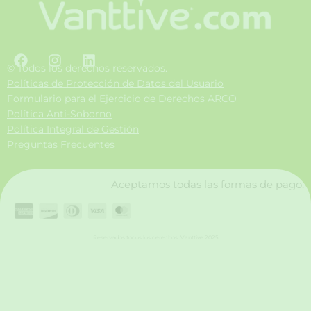
F
I
L
a
n
i
© Todos los derechos reservados.
c
s
n
Políticas de Protección de Datos del Usuario
e
t
k
Formulario para el Ejercicio de Derechos ARCO
b
a
e
Política Anti-Soborno
o
g
d
Política Integral de Gestión
o
r
i
Preguntas Frecuentes
k
a
n
m
Aceptamos todas las formas de pago.
Reservados todos los derechos. Vanttive 2025