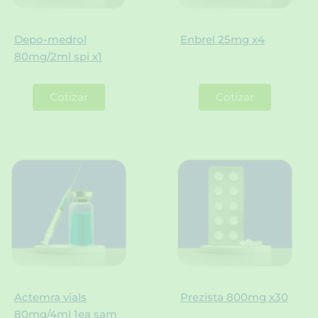
Depo-medrol
Enbrel 25mg x4
80mg/2ml spi x1
Cotizar
Cotizar
Actemra vials
Prezista 800mg x30
80mg/4ml 1ea sam