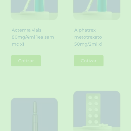
Actemra vials
Alphatrex
80mg/4ml 1ea sam
metotrexato
mc x1
50mg/2ml x1
Cotizar
Cotizar