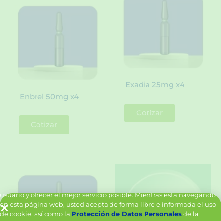
Exadia 25mg x4
Enbrel 50mg x4
Cotizar
Cotizar
Política de Cookies y Tratamiento de Datos Personales
Vanttive utiliza cookies en este sitio para mejorar la experiencia del
usuario y ofrecer el mejor servicio posible. Mientras está navegando
en esta página web, usted acepta de forma libre e informada el uso
de cookie, así como la
Protección de Datos Personales
de la