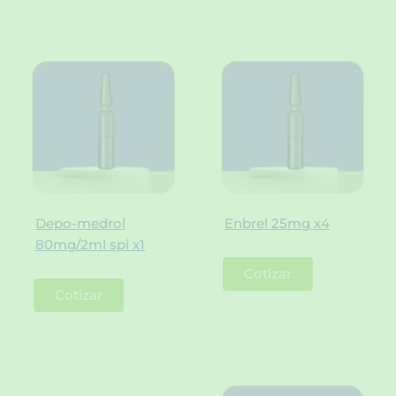
Depo-medrol
Enbrel 25mg x4
80mg/2ml spi x1
Cotizar
Cotizar