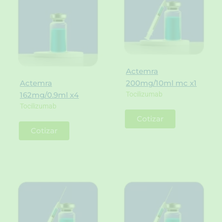
Actemra
Actemra
200mg/10ml mc x1
Tocilizumab
162mg/0.9ml x4
Tocilizumab
Cotizar
Cotizar