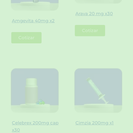
Arava 20 mg x30
Amgevita 40mg x2
Cotizar
Cotizar
Celebrex 200mg cap
Cimzia 200mg x1
x30