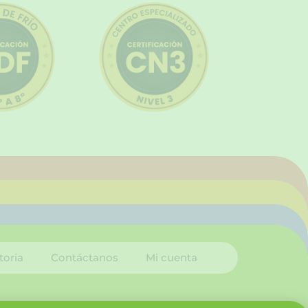
toria
Contáctanos
Mi cuenta
I
L