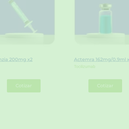
mzia 200mg x2
Actemra 162mg/0.9ml 
Tocilizumab
Cotizar
Cotizar