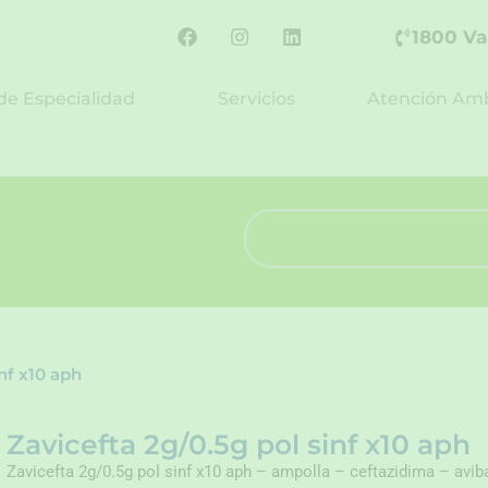
F
I
L
1800 Va
a
n
i
c
s
n
e
t
k
de Especialidad
Servicios
Atención Amb
b
a
e
o
g
d
o
r
i
k
a
n
m
Search
inf x10 aph
Zavicefta 2g/0.5g pol sinf x10 aph
Zavicefta 2g/0.5g pol sinf x10 aph – ampolla – ceftazidima – avi