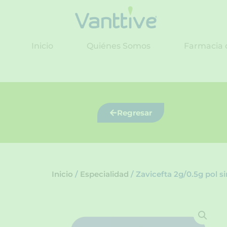
Ir
al
contenido
Inicio
Quiénes Somos
Farmacia 
Regresar
Inicio
/
Especialidad
/ Zavicefta 2g/0.5g pol s