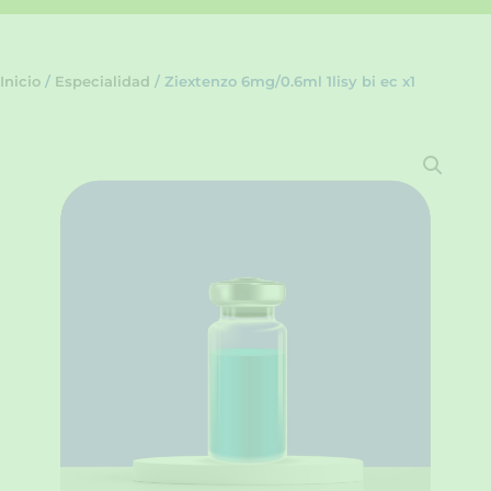
Inicio
/
Especialidad
/ Ziextenzo 6mg/0.6ml 1lisy bi ec x1