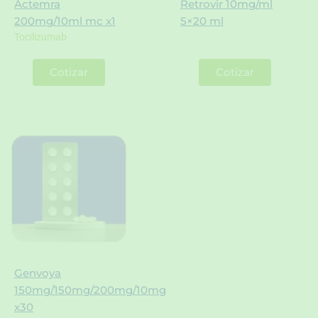
Actemra
Retrovir 10mg/ml
200mg/10ml mc x1
5×20 ml
Tocilizumab
Cotizar
Cotizar
Genvoya
150mg/150mg/200mg/10mg
x30