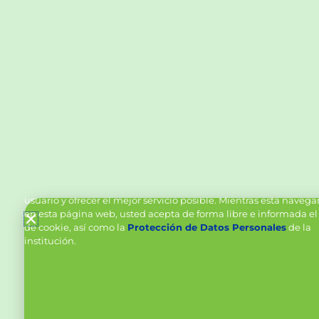
Política de Cookies y Tratamiento de Datos Personal
Vanttive utiliza cookies en este sitio para mejorar la experiencia
usuario y ofrecer el mejor servicio posible. Mientras está naveg
en esta página web, usted acepta de forma libre e informada el
de cookie, así como la
Protección de Datos Personales
de la
institución.