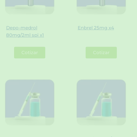
Depo-medrol
Enbrel 25mg x4
80mg/2ml spi x1
Cotizar
Cotizar