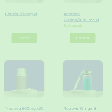
Cimzia 200mg x1
Actemra
200mg/10ml mc x1
Tocilizumab
Cotizar
Cotizar
Triumeq 600mg x30
Retrovir 10mg/ml