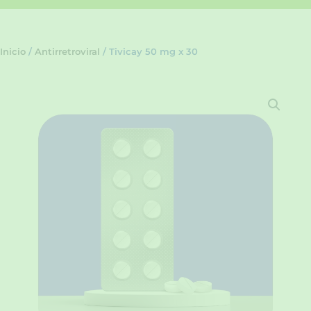
Inicio
/
Antirretroviral
/ Tivicay 50 mg x 30