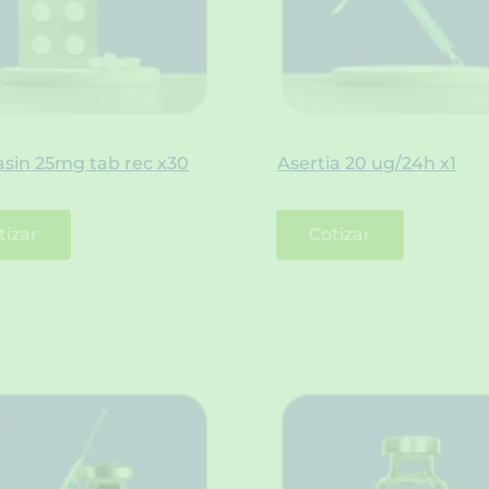
sin 25mg tab rec x30
Asertia 20 ug/24h x1
tizar
Cotizar