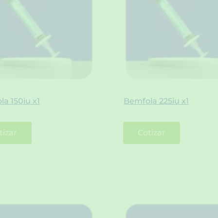
a 150iu x1
Bemfola 225iu x1
tizar
Cotizar