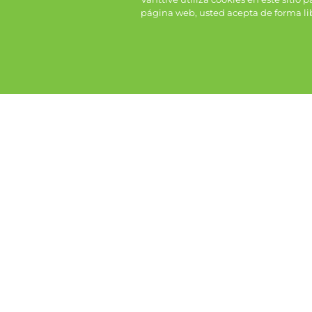
página web, usted acepta de forma lib
Bialk
Bevax 400mg/ml 1x16ml vial
Co
Cotizar