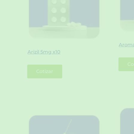
Aroma
Arizil 5mg x10
Co
Cotizar