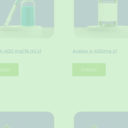
in 400 mg/16 ml x1
Avelox iv 400mg x1
tizar
Cotizar