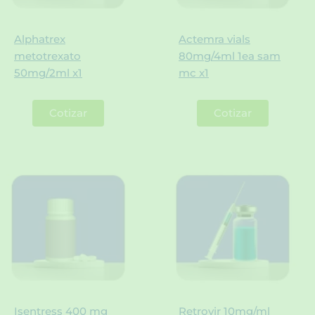
Alphatrex
Actemra vials
metotrexato
80mg/4ml 1ea sam
50mg/2ml x1
mc x1
Cotizar
Cotizar
Isentress 400 mg
Retrovir 10mg/ml