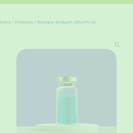
Inicio
/
Diabetes
/ Basaglar kwikpen 100u/ml x5