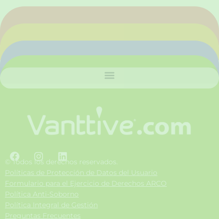
F
I
L
a
n
i
© Todos los derechos reservados.
c
s
n
Políticas de Protección de Datos del Usuario
e
t
k
Formulario para el Ejercicio de Derechos ARCO
b
a
e
Política Anti-Soborno
o
g
d
Política Integral de Gestión
o
r
i
Preguntas Frecuentes