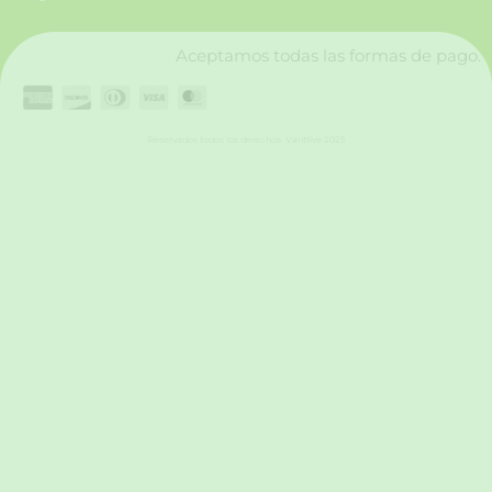
k
a
n
m
Aceptamos todas las formas de pago.
Reservados todos los derechos. Vanttive 2025