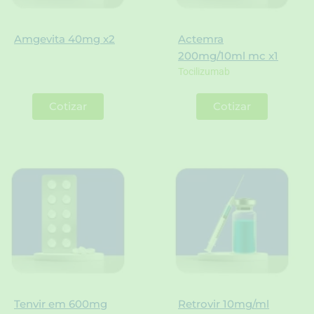
Amgevita 40mg x2
Actemra
200mg/10ml mc x1
Tocilizumab
Cotizar
Cotizar
Tenvir em 600mg
Retrovir 10mg/ml