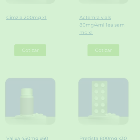
Cimzia 200mg x1
Actemra vials
80mg/4ml 1ea sam
mc x1
Cotizar
Cotizar
Valixa 450mg x60
Prezista 800mg x30