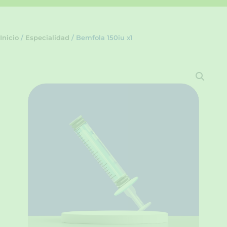
Inicio
/
Especialidad
/ Bemfola 150iu x1