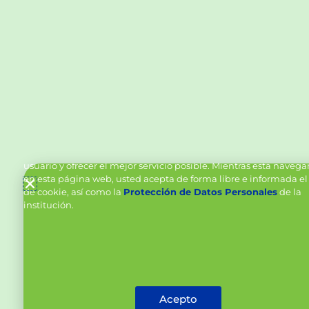
Política de Cookies y Tratamiento de Datos Personal
Vanttive utiliza cookies en este sitio para mejorar la experiencia
usuario y ofrecer el mejor servicio posible. Mientras está naveg
en esta página web, usted acepta de forma libre e informada el
de cookie, así como la
Protección de Datos Personales
de la
institución.
Acepto