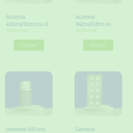
Actemra
Actemra
200mg/10ml mc x1
162mg/0.9ml x4
Tocilizumab
Tocilizumab
Cotizar
Cotizar
Isentress 400 mg
Genvoya