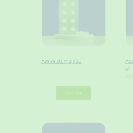
Arava 20 mg x30
Ac
x1
Toc
Cotizar