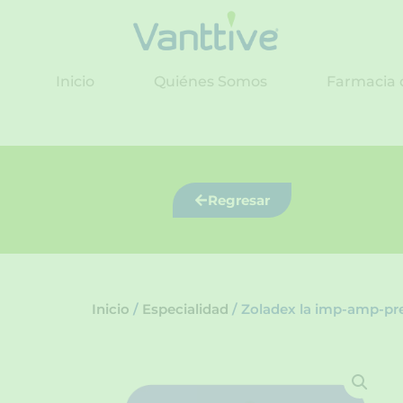
Ir
al
contenido
Inicio
Quiénes Somos
Farmacia 
Regresar
Inicio
/
Especialidad
/ Zoladex la imp-amp-pr