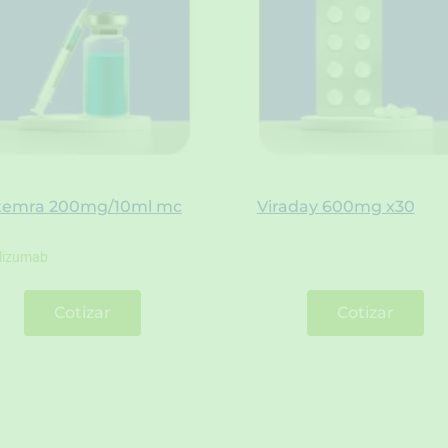
temra 200mg/10ml mc
Viraday 600mg x30
ilizumab
Cotizar
Cotizar