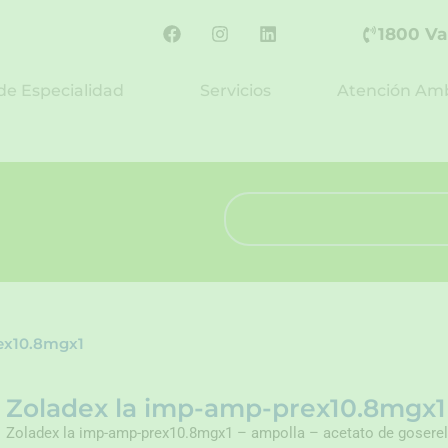
F
I
L
1800 Va
a
n
i
c
s
n
e
t
k
de Especialidad
Servicios
Atención Amb
b
a
e
o
g
d
o
r
i
k
a
n
m
Search
ex10.8mgx1
Zoladex la imp-amp-prex10.8mgx1
Zoladex la imp-amp-prex10.8mgx1 – ampolla – acetato de goserel