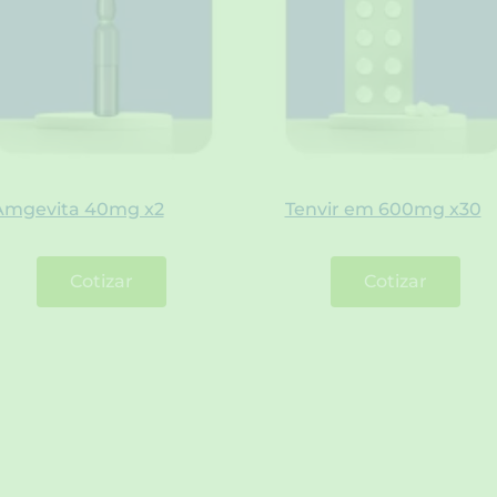
Amgevita 40mg x2
Tenvir em 600mg x30
Cotizar
Cotizar