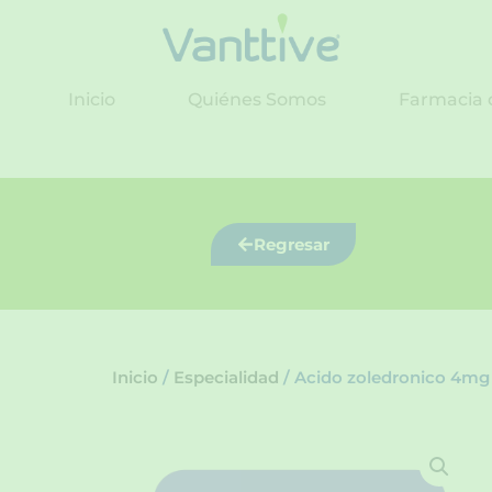
Ir
al
contenido
Inicio
Quiénes Somos
Farmacia 
Regresar
Inicio
/
Especialidad
/ Acido zoledronico 4mg