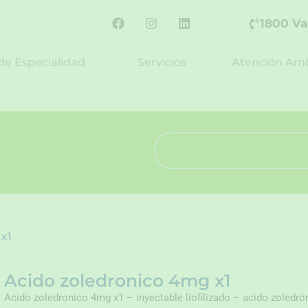
F
I
L
1800 Va
a
n
i
c
s
n
e
t
k
de Especialidad
Servicios
Atención Amb
b
a
e
o
g
d
o
r
i
k
a
n
m
Search
 x1
Acido zoledronico 4mg x1
Acido zoledronico 4mg x1 – inyectable liofilizado – acido zoledr