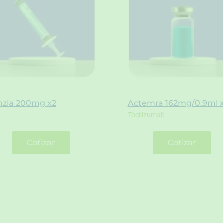
mzia 200mg x2
Actemra 162mg/0.9ml 
Tocilizumab
Cotizar
Cotizar