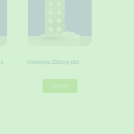
x4
Intelence 200mg x60
Cotizar