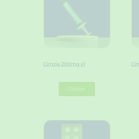
Cimzia 200mg x1
Ci
Cotizar