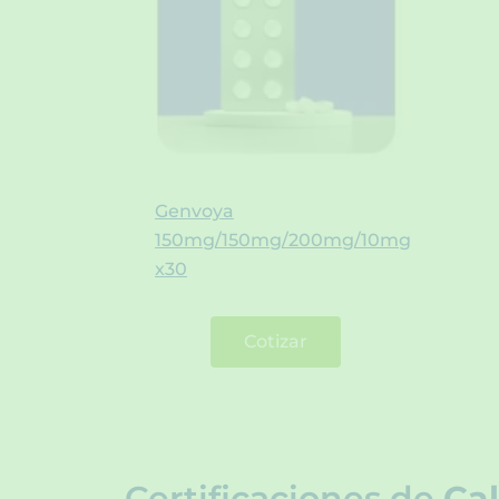
Genvoya
150mg/150mg/200mg/10mg
x30
Cotizar
Certificaciones de
Cal