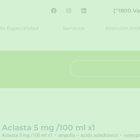
F
I
L
1800 Va
a
n
i
c
s
n
e
t
k
de Especialidad
Servicios
Atención Amb
b
a
e
o
g
d
o
r
i
k
a
n
m
Search
Aclasta 5 mg /100 ml x1
Aclasta 5 mg /100 ml x1 – ampolla – acido zoledrónico – osteop