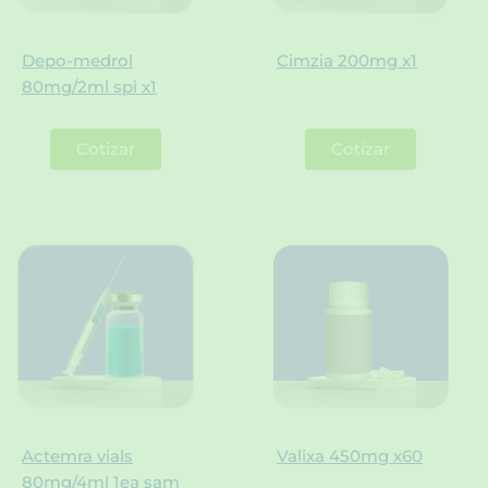
Depo-medrol
Cimzia 200mg x1
80mg/2ml spi x1
Cotizar
Cotizar
Actemra vials
Valixa 450mg x60
80mg/4ml 1ea sam