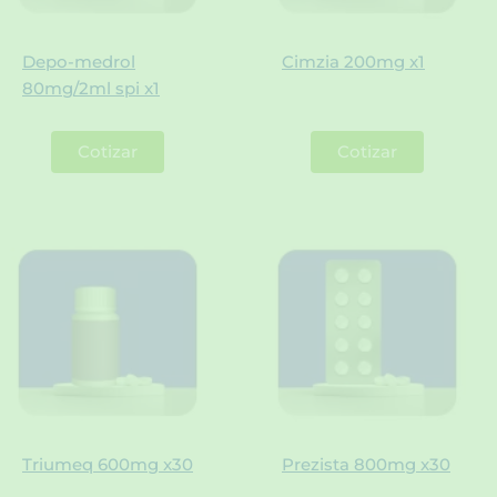
Depo-medrol
Cimzia 200mg x1
80mg/2ml spi x1
Cotizar
Cotizar
Triumeq 600mg x30
Prezista 800mg x30