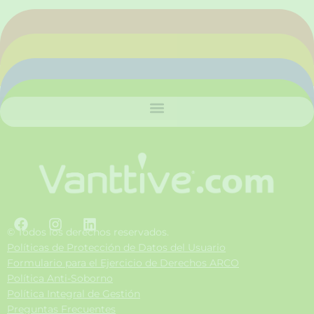
F
I
L
a
n
i
© Todos los derechos reservados.
c
s
n
Políticas de Protección de Datos del Usuario
e
t
k
Formulario para el Ejercicio de Derechos ARCO
b
a
e
Política Anti-Soborno
o
g
d
Política Integral de Gestión
o
r
i
Preguntas Frecuentes