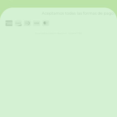
k
a
n
m
Aceptamos todas las formas de pago.
Reservados todos los derechos. Vanttive 2025